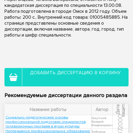
кандидатская диссертация по специальности 13.00.08.
Работа подготовлена в городе Омск в 2012 году. Объем
работы: 200 с.. Внутренний код товара: 01005485885. На
странице представлены основные сведения о
диссертации, включая название, автора, год, город, тип
работы и шифр специальности.
ДОБАВИТЬ ДИССЕРТАЦИЮ В КОРЗИНУ
Рекомендуемые диссертации данного раздела
ы
Д
а
т
а
з
а
щ
и
т
Название работы
Автор
2000
Социально-педагогические основы
Закутский,
профессиональной подготовки специалистов
Валерий
Владимирович
телевизионных программ в вузах культуры
Непрерывное профессиональное образование
Толбузина,