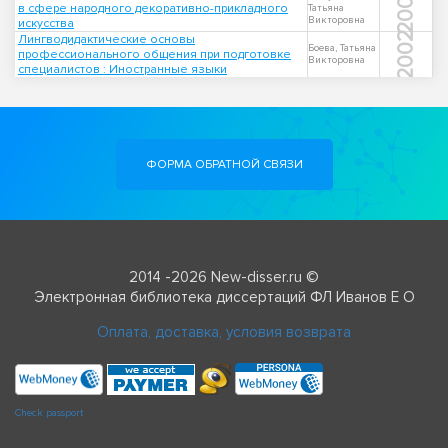
2007
в сфере народного декоративно-прикладного
Татьяна
Викторовна
искусства
2002
Лингводидактические основы
Боева, Татьяна
профессионального общения при подготовке
Викторовна
специалистов : Иностранные языки
ФОРМА ОБРАТНОЙ СВЯЗИ
2014 -2026 New-disser.ru ©
Электронная библиотека диссертаций ФЛ Иванов Е О
Оплата, доставка, условия возврата
Check passport