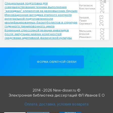
2005
Специальная подготовка для
Хатзизисис
совершенствования техники выполнения
Константинос
"каскадных" элементов на разновысоких брусьях
Инновационная методика этапного контроля
2013
Захаров,
интегральной подготовленности
Павел
квалифицированных баскетболистов в структуре
Сергеевич
годичного тренировочного цикла
2002
Коррекция стрессорной реакции инвалидов
Малышев,
после ампутации нижних конечностей
Алексей
Иванович
средствами адаптивной физической культуры
ФОРМА ОБРАТНОЙ СВЯЗИ
2014 -2026 New-disser.ru ©
Электронная библиотека диссертаций ФЛ Иванов Е О
Оплата, доставка, условия возврата