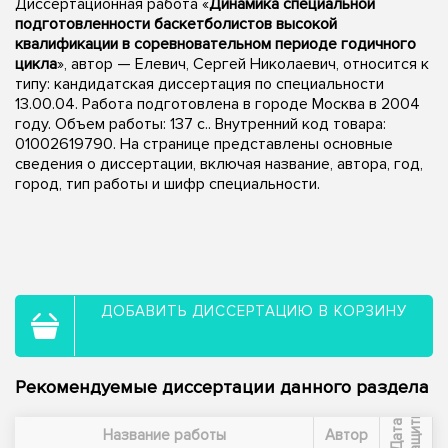
Диссертационная работа «
Динамика специальной
подготовленности баскетболистов высокой
квалификации в соревновательном периоде годичного
цикла
», автор — Елевич, Сергей Николаевич, относится к
типу: кандидатская диссертация по специальности
13.00.04. Работа подготовлена в городе Москва в 2004
году. Объем работы: 137 с.. Внутренний код товара:
01002619790. На странице представлены основные
сведения о диссертации, включая название, автора, год,
город, тип работы и шифр специальности.
ДОБАВИТЬ ДИССЕРТАЦИЮ В КОРЗИНУ
Рекомендуемые диссертации данного раздела
ы
Д
а
т
а
з
а
щ
и
т
Название работы
Автор