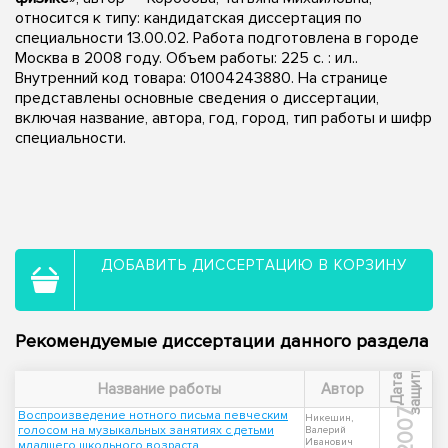
относится к типу: кандидатская диссертация по
специальности 13.00.02. Работа подготовлена в городе
Москва в 2008 году. Объем работы: 225 с. : ил..
Внутренний код товара: 01004243880. На странице
представлены основные сведения о диссертации,
включая название, автора, год, город, тип работы и шифр
специальности.
ДОБАВИТЬ ДИССЕРТАЦИЮ В КОРЗИНУ
Рекомендуемые диссертации данного раздела
ы
Д
а
т
а
з
а
щ
и
т
Название работы
Автор
2007
Воспроизведение нотного письма певческим
Никешин,
голосом на музыкальных занятиях с детьми
Валерий
Иванович
младшего школьного возраста