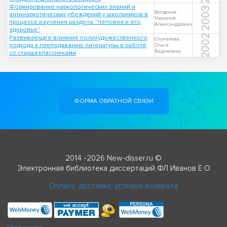
Формирование наркологических знаний и
2003
Богданов,
антинаркотических убеждений у школьников в
Николай
процессе изучения раздела "Человек и его
Александрович
здоровье"
2002
Развивающее влияние полихудожественного
Стукалова,
подхода к преподаванию литературы в работе
Ольга
Вадимовна
со старшеклассниками
ФОРМА ОБРАТНОЙ СВЯЗИ
2014 -2026 New-disser.ru ©
Электронная библиотека диссертаций ФЛ Иванов Е О
Оплата, доставка, условия возврата