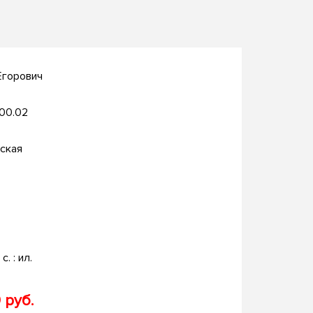
Егорович
.00.02
ская
с. : ил.
 руб.