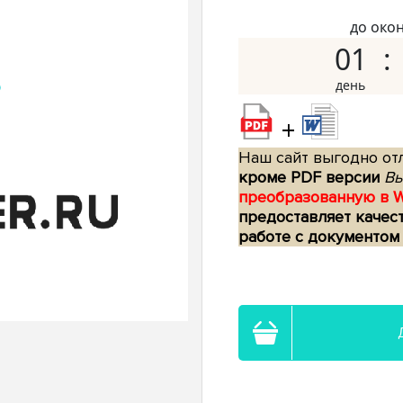
до око
01
+
Наш сайт выгодно отл
кроме PDF версии
Вы
преобразованную в 
предоставляет качес
работе с документом