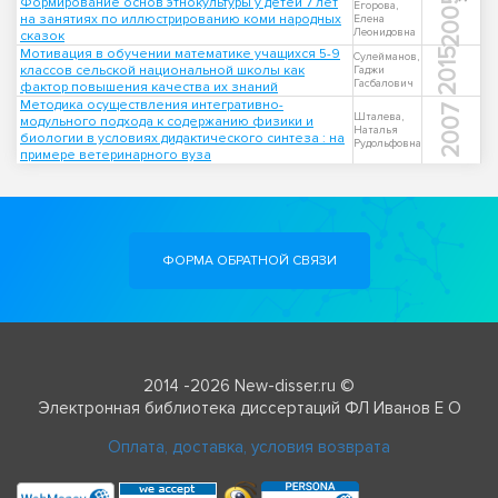
2005
Формирование основ этнокультуры у детей 7 лет
Егорова,
на занятиях по иллюстрированию коми народных
Елена
Леонидовна
сказок
Мотивация в обучении математике учащихся 5-9
2015
Сулейманов,
классов сельской национальной школы как
Гаджи
Гасбалович
фактор повышения качества их знаний
Методика осуществления интегративно-
2007
Шталева,
модульного подхода к содержанию физики и
Наталья
биологии в условиях дидактического синтеза : на
Рудольфовна
примере ветеринарного вуза
ФОРМА ОБРАТНОЙ СВЯЗИ
2014 -2026 New-disser.ru ©
Электронная библиотека диссертаций ФЛ Иванов Е О
Оплата, доставка, условия возврата