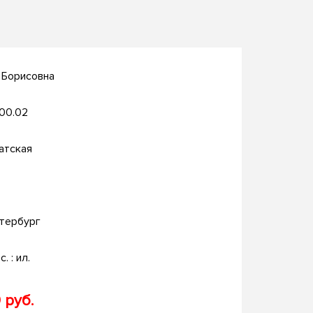
 Борисовна
.00.02
атская
тербург
с. : ил.
 руб.