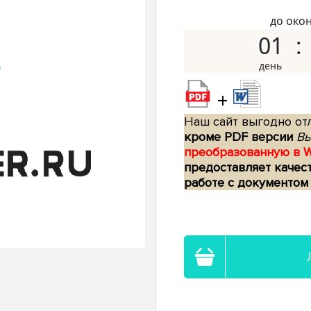
до око
01
+
Наш сайт выгодно отл
кроме PDF версии
Вы
преобразованную в 
предоставляет качес
работе с документом