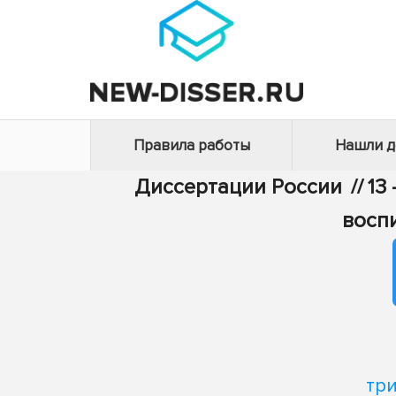
Правила работы
Нашли 
Диссертации России
//
13
восп
тр