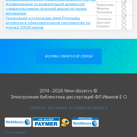
2006
Формирование познавательной активности
Каракотова,
старшеклассников сельской школы на уроках
Мариям
Хасановна
математики
2006
Реализация эстетических идей Рудольфа
Пантелин,
Штейнера в образовательном пространстве на
Дмитрий
Юрьевич
рубеже XIX-XX веков
ФОРМА ОБРАТНОЙ СВЯЗИ
2014 -2026 New-disser.ru ©
Электронная библиотека диссертаций ФЛ Иванов Е О
Оплата, доставка, условия возврата
Check passport