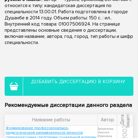
относится к типу: кандидатская диссертация по
специальности 13.00.01. Работа подготовлена в городе
Душанбе в 2014 году. Объем работы: 150 с. : ил..
Внутренний код товара: 01007506924. На странице
представлены основные сведения о диссертации,
включая название, автора, год, город, тип работы и шифр
специальности.
ДОБАВИТЬ ДИССЕРТАЦИЮ В КОРЗИНУ
Рекомендуемые диссертации данного раздела
ы
Д
а
т
а
з
а
щ
и
т
Название работы
Автор
2002
Формирование профессионально-
Байрамова,
педагогической направленности личности
Эмилия
Ирековна
старшеклассника средствами социальной культуры