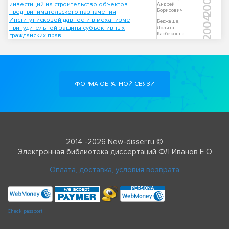
2007
инвестиций на строительство объектов
Андрей
Борисович
предпринимательского назначения
2004
Институт исковой давности в механизме
Беджаше,
принудительной защиты субъективных
Лолита
Казбековна
гражданских прав
ФОРМА ОБРАТНОЙ СВЯЗИ
2014 -2026 New-disser.ru ©
Электронная библиотека диссертаций ФЛ Иванов Е О
Оплата, доставка, условия возврата
Check passport