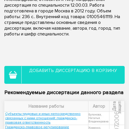
диссертация по специальности 12.00.03. Работа
подготовлена в городе Москва в 2012 году. Объем
работы: 236 с.. Внутренний код товара: 01005461119. На
странице представлены основные сведения о
диссертации, включая название, автора, год, город, тип
работы и шифр специальности.
ДОБАВИТЬ ДИССЕРТАЦИЮ В КОРЗИНУ
Рекомендуемые диссертации данного раздела
ы
Д
а
т
а
з
а
щ
и
т
Название работы
Автор
2006
Субъекты трудовых и иных непосредственно
Буланова,
связанных с ними отношений: гражданско-
Наталья
Владимировна
правовая ответственность
Гражданско-правовое регулирование
Хоменко,