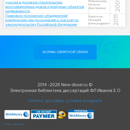
2009
Романенкова,
участия в долевом строительстве
Наталья
многоквартирных домов и (или) иных объектов
Дмитриевна
недвижимости
Правовое положение объединений
2011
Ковальчук,
юридических лиц (ассоциаций и союзов) по
Геннадий
Александрович
законодательству Российской Федерации
ФОРМА ОБРАТНОЙ СВЯЗИ
2014 -2026 New-disser.ru ©
Электронная библиотека диссертаций ФЛ Иванов Е О
Оплата, доставка, условия возврата
Check passport