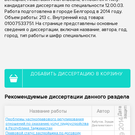
кандидатская диссертация по специальности 12.00.03.
Работа подготовлена в городе Белгород в 2014 году.
Объем работы: 213 с.. Внутренний код товара:
01007533751. На странице представлены основные
сведения о диссертации, включая название, автора, год,
город, тип работы и шифр специальности.
ДОБАВИТЬ ДИССЕРТАЦИЮ В КОРЗИНУ
Рекомендуемые диссертации данного раздела
ы
Д
а
т
а
з
а
щ
и
т
Название работы
Автор
Проблемы частноправового регулирования
2014
Кабутов, Эрадж
отношений по оказанию услуг трудоустройства
Давламатович
в Республике Таджикистан
Правовой статус застройщика по договору