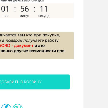
нчания действия скидки
01
56
10
ичается тем что при покупке,
 в подарок получаете
работу
WORD - документ
и это
твенно другие возможности при
ДОБАВИТЬ В КОРЗИНУ