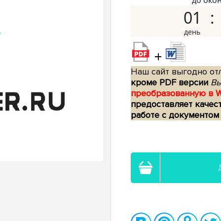
до око
01
+
Наш сайт выгодно отл
кроме PDF версии
Вы
преобразованную в 
предоставляет качес
работе с документом