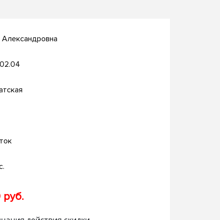
а Александровна
.02.04
атская
ток
с.
 руб.