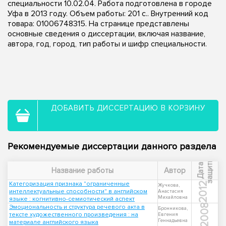
специальности 10.02.04. Работа подготовлена в городе
Уфа в 2013 году. Объем работы: 201 с.. Внутренний код
товара: 01006748315. На странице представлены
основные сведения о диссертации, включая название,
автора, год, город, тип работы и шифр специальности.
ДОБАВИТЬ ДИССЕРТАЦИЮ В КОРЗИНУ
Рекомендуемые диссертации данного раздела
ы
Д
а
т
а
з
а
щ
и
т
Название работы
Автор
Категоризация признака "ограниченные
2012
Жучкова,
интеллектуальные способности" в английском
Анастасия
Михайловна
языке : когнитивно-семиотический аспект
2008
Эмоциональность и структура речевого акта в
Бронникова,
тексте художественного произведения : на
Евгения
Геннадьевна
материале английского языка