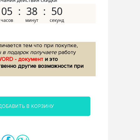
нчания действия скидки
05
38
49
ичается тем что при покупке,
 в подарок получаете
работу
WORD - документ
и это
твенно другие возможности при
ДОБАВИТЬ В КОРЗИНУ