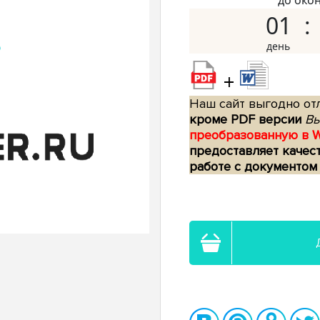
до око
01
+
Наш сайт выгодно отл
кроме PDF версии
Вы
преобразованную в 
предоставляет качес
работе с документом