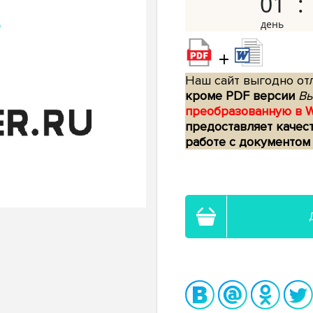
01
+
Наш сайт выгодно отл
кроме PDF версии
Вы
преобразованную в 
предоставляет качес
работе с документом