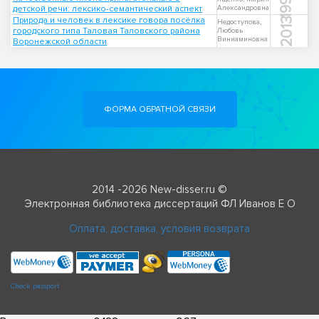
1999
детской речи: лексико-семантический аспект
Александровна
Природа и человек в лексике говора посёлка
2013
Недоступова,
городского типа Таловая Таловского района
Любовь
Виниаминовна
Воронежской области
ФОРМА ОБРАТНОЙ СВЯЗИ
2014 -2026 New-disser.ru ©
Электронная библиотека диссертаций ФЛ Иванов Е О
Оплата, доставка, условия возврата
Check passport