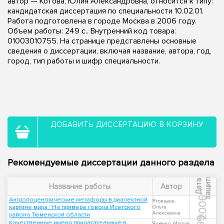
автор — Котова, Юлия Александровна, относится к типу:
кандидатская диссертация по специальности 10.02.01.
Работа подготовлена в городе Москва в 2006 году.
Объем работы: 249 с.. Внутренний код товара:
01003010755. На странице представлены основные
сведения о диссертации, включая название, автора, год,
город, тип работы и шифр специальности.
ДОБАВИТЬ ДИССЕРТАЦИЮ В КОРЗИНУ
Рекомендуемые диссертации данного раздела
ы
Д
а
т
а
з
а
щ
и
т
Название работы
Автор
2006
Антропоцентрические метафоры в диалектной
Яговцева,
картине мира : На примере говора Исетского
Ольга
Алексеевна
района Тюменской области
Качественные имена прилагательные в
Ященко, Мария