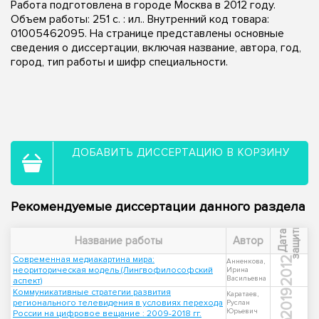
Работа подготовлена в городе Москва в 2012 году.
Объем работы: 251 с. : ил.. Внутренний код товара:
01005462095. На странице представлены основные
сведения о диссертации, включая название, автора, год,
город, тип работы и шифр специальности.
ДОБАВИТЬ ДИССЕРТАЦИЮ В КОРЗИНУ
Рекомендуемые диссертации данного раздела
ы
Д
а
т
а
з
а
щ
и
т
Название работы
Автор
Современная медиакартина мира:
2012
Анненкова,
неориторическая модель (Лингвофилософский
Ирина
Васильевна
аспект)
Коммуникативные стратегии развития
2019
Каратаев,
регионального телевидения в условиях перехода
Руслан
Юрьевич
России на цифровое вещание : 2009-2018 гг.