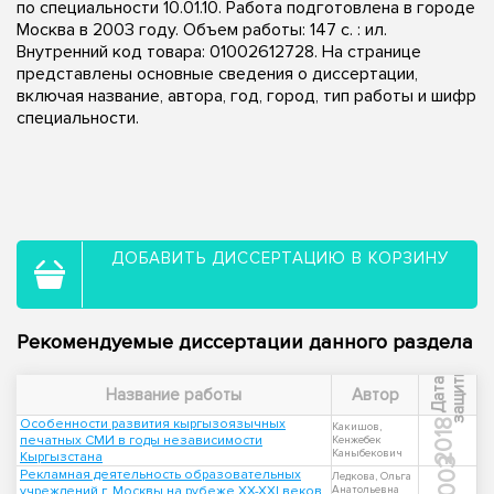
по специальности 10.01.10. Работа подготовлена в городе
Москва в 2003 году. Объем работы: 147 с. : ил.
Внутренний код товара: 01002612728. На странице
представлены основные сведения о диссертации,
включая название, автора, год, город, тип работы и шифр
специальности.
ДОБАВИТЬ ДИССЕРТАЦИЮ В КОРЗИНУ
Рекомендуемые диссертации данного раздела
ы
Д
а
т
а
з
а
щ
и
т
Название работы
Автор
Особенности развития кыргызоязычных
2018
Какишов,
печатных СМИ в годы независимости
Кенжебек
Каныбекович
Кыргызстана
2003
Рекламная деятельность образовательных
Ледкова, Ольга
учреждений г. Москвы на рубеже XX-XXI веков
Анатольевна