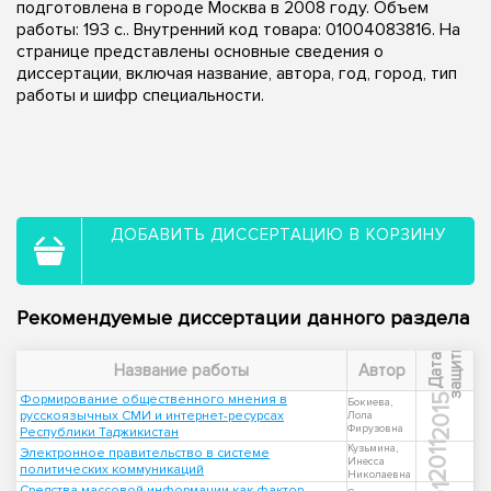
подготовлена в городе Москва в 2008 году. Объем
работы: 193 с.. Внутренний код товара: 01004083816. На
странице представлены основные сведения о
диссертации, включая название, автора, год, город, тип
работы и шифр специальности.
ДОБАВИТЬ ДИССЕРТАЦИЮ В КОРЗИНУ
Рекомендуемые диссертации данного раздела
ы
Д
а
т
а
з
а
щ
и
т
Название работы
Автор
Формирование общественного мнения в
2015
Бокиева,
русскоязычных СМИ и интернет-ресурсах
Лола
Фирузовна
Республики Таджикистан
2011
Кузьмина,
Электронное правительство в системе
Инесса
политических коммуникаций
Николаевна
Средства массовой информации как фактор