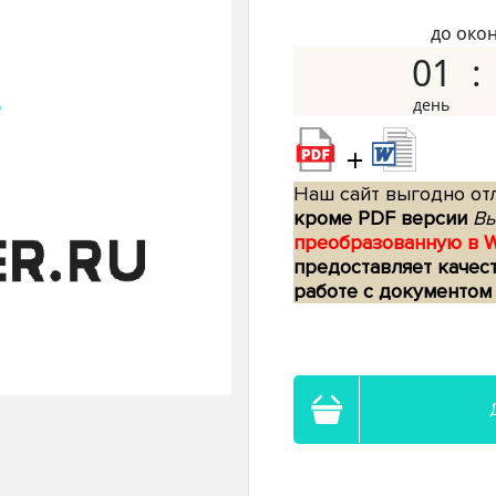
до око
01
+
Наш сайт выгодно отл
кроме PDF версии
Вы
преобразованную в 
предоставляет качес
работе с документом