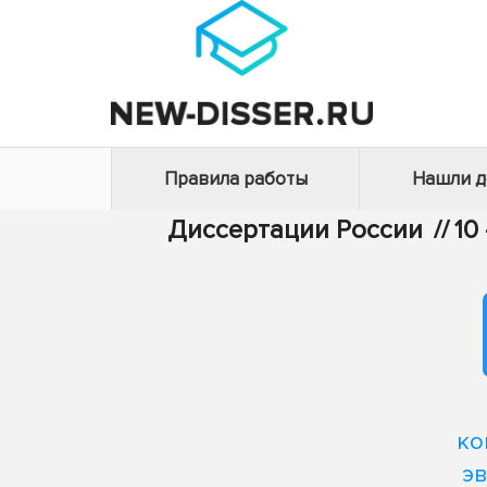
Правила работы
Нашли 
Диссертации России
//
10
ко
э