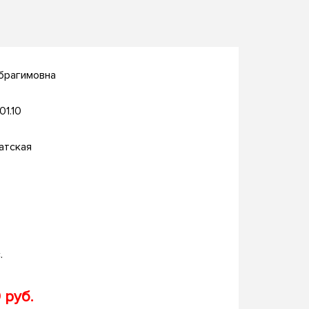
брагимовна
01.10
атская
.
 руб.