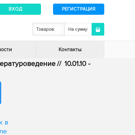
ВХОД
РЕГИСТРАЦИЯ
Товаров:
На сумму:
ости
Контакты
итературоведение
//
10.01.10 -
к в
ле