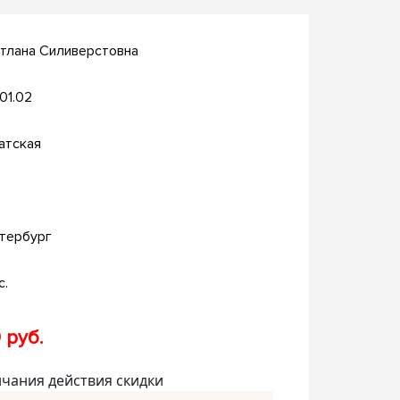
тлана Силиверстовна
.01.02
атская
тербург
с.
 руб.
нчания действия скидки