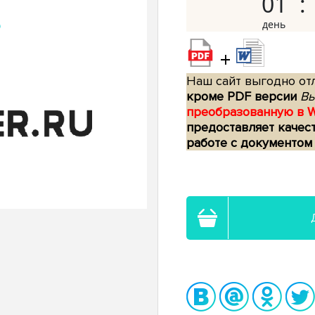
01
+
Наш сайт выгодно отл
кроме PDF версии
Вы
преобразованную в 
предоставляет качес
работе с документом