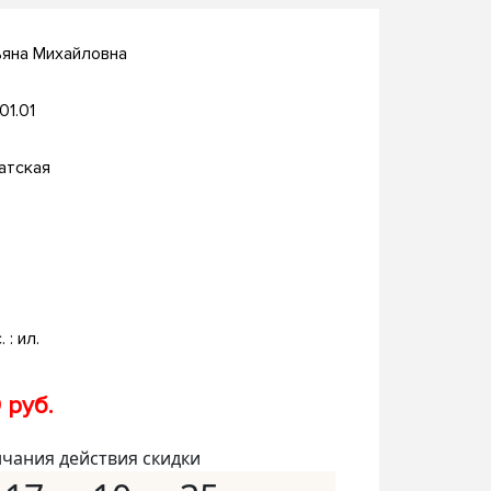
ьяна Михайловна
.01.01
атская
. : ил.
 руб.
нчания действия скидки