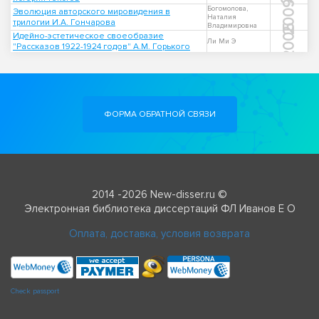
2009
Богомолова,
Эволюция авторского мировидения в
Наталия
трилогии И.А. Гончарова
Владимировна
2005
Идейно-эстетическое своеобразие
Ли Ми Э
"Рассказов 1922-1924 годов" А.М. Горького
ФОРМА ОБРАТНОЙ СВЯЗИ
2014 -2026 New-disser.ru ©
Электронная библиотека диссертаций ФЛ Иванов Е О
Оплата, доставка, условия возврата
Check passport