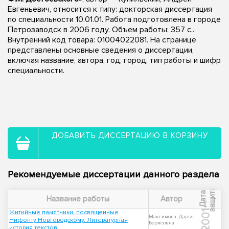
Евгеньевич, относится к типу: докторская диссертация
по специальности 10.01.01. Работа подготовлена в городе
Петрозаводск в 2006 году. Объем работы: 357 с..
Внутренний код товара: 01004022081. На странице
представлены основные сведения о диссертации,
включая название, автора, год, город, тип работы и шифр
специальности.
ДОБАВИТЬ ДИССЕРТАЦИЮ В КОРЗИНУ
Рекомендуемые диссертации данного раздела
ы
Д
а
т
а
з
а
щ
и
т
Название работы
Автор
Житийные памятники, посвященные
2001
Максимова, Дарья
Нифонту Новгородскому. Литературная
Борисовна
история текстов