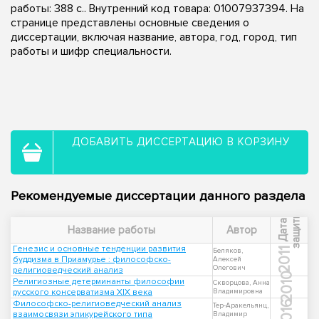
работы: 388 с.. Внутренний код товара: 01007937394. На
странице представлены основные сведения о
диссертации, включая название, автора, год, город, тип
работы и шифр специальности.
ДОБАВИТЬ ДИССЕРТАЦИЮ В КОРЗИНУ
Рекомендуемые диссертации данного раздела
ы
Д
а
т
а
з
а
щ
и
т
Название работы
Автор
Генезис и основные тенденции развития
2011
Беляков,
буддизма в Приамурье : философско-
Алексей
Олегович
религиоведческий анализ
2010
Религиозные детерминанты философии
Скворцова, Анна
русского консерватизма XIX века
Владимировна
Философско-религиоведческий анализ
2016
Тер-Аракельянц,
взаимосвязи эпикурейского типа
Владимир