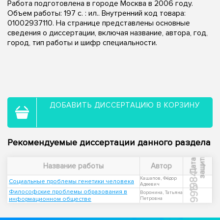
Работа подготовлена в городе Москва в 2006 году.
Объем работы: 197 с. : ил.. Внутренний код товара:
01002937110. На странице представлены основные
сведения о диссертации, включая название, автора, год,
город, тип работы и шифр специальности.
ДОБАВИТЬ ДИССЕРТАЦИЮ В КОРЗИНУ
Рекомендуемые диссертации данного раздела
ы
Д
а
т
а
з
а
щ
и
т
Название работы
Автор
1984
Кашапов, Фёдор
Социальные проблемы генетики человека
Адеевич
1995
Философские проблемы образования в
Воронина, Татьяна
информационном обществе
Петровна