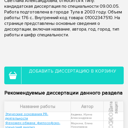
Светлана Александровна, относится к типу:
кандидатская диссертация по специальности 09.00.05.
Работа подготовлена в городе Тула в 2003 году. Объем
работы: 176 с.. Внутренний код товара: 01002347510. На
странице представлены основные сведения о
диссертации, включая название, автора, год, город, тип
работы и шифр специальности.
ДОБАВИТЬ ДИССЕРТАЦИЮ В КОРЗИНУ
Рекомендуемые диссертации данного раздела
ы
Д
а
т
а
з
а
щ
и
т
Название работы
Автор
2008
Этические основания PR-
Авдеева, Ирина
деятельности
Александровна
2004
Феномен обмана: философско-
Маркина, Елена
этический анализ
Николаевна