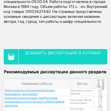
специальности 09.00.04. Работа подготовлена в городе
Москва в 1984 году. Объем работы: 173 c. : ил. Внутренний
код товара: 01003427440. На странице представлены
основные сведения о диссертации, включая название,
автора, год, город, тип работы и шифр специальности.
ДОБАВИТЬ ДИССЕРТАЦИЮ В КОРЗИНУ
Рекомендуемые диссертации данного раздела
ы
Д
а
т
а
з
а
щ
и
т
Название работы
Автор
2002
Философско-эстетический анализ
Певницкая, Елена
феномена "молчание"
Львовна
2000
Феноменологические предпосылки
Латышева, Жанна
музыкально-эстетического образования
Вячеславовна
личности
Расторгуев,