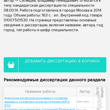
автор — Селищев, Владимир Геннадьевич, относится к
типу: кандидатская диссертация по специальности
08.00.14. Работа подготовлена в городе Москва в 2014
году. Объем работы: 163 с. : ил.. Внутренний код товара:
01007501530. На странице представлены основные
сведения о диссертации, включая название, автора, год,
город, тип работы и шифр специальности.
ДОБАВИТЬ ДИССЕРТАЦИЮ В КОРЗИНУ
Рекомендуемые диссертации данного раздела
ы
Д
а
т
а
з
а
щ
и
т
Название работы
Автор
2005
Адаптация китайской экономики к условиям
мирового хозяйства после вступления КНР в
Цзян Цзин
ВТО
Развитие экономических отношений Йеменской