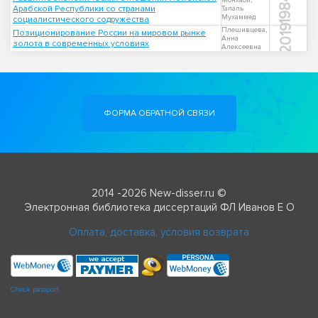
1984
Монхаби,
Арабской Республики со странами
Талаль
Мухаммед
социалистического содружества
2019
Плешивцева,
Позиционирование России на мировом рынке
Анна
золота в современных условиях
Алексеевна
ФОРМА ОБРАТНОЙ СВЯЗИ
2014 -2026 New-disser.ru ©
Электронная библиотека диссертаций ФЛ Иванов Е О
Оплата, доставка, условия возврата
Check passport