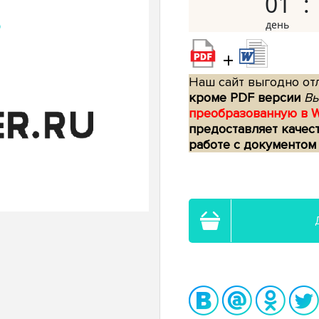
01
+
Наш сайт выгодно отл
кроме PDF версии
Вы
преобразованную в 
предоставляет качес
работе с документом