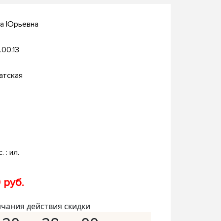
на Юрьевна
.00.13
атская
. : ил.
 руб.
нчания действия скидки