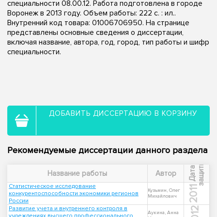
специальности 08.00.12. Работа подготовлена в городе
Воронеж в 2013 году. Объем работы: 222 с. : ил..
Внутренний код товара: 01006706950. На странице
представлены основные сведения о диссертации,
включая название, автора, год, город, тип работы и шифр
специальности.
ДОБАВИТЬ ДИССЕРТАЦИЮ В КОРЗИНУ
Рекомендуемые диссертации данного раздела
ы
Д
а
т
а
з
а
щ
и
т
Название работы
Автор
Статистическое исследование
2011
Кузьмин, Олег
конкурентоспособности экономики регионов
Михайлович
России
Развитие учета и внутреннего контроля в
2012
Аукина, Анна
учреждениях высшего профессионального