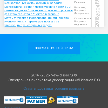
Ивановна
межколхозных комбикормовых заводах
2004
Методологические и методические проблемы
Васильев,
оптимизации выбора инвестиционных проектов
Владимир
Дмитриевич
для строительства объектов в регионе
Математическое моделирование финансово-
2016
Перекальский,
экономических параметров программы
Владимир
Андреевич
утилизации транспортных средств
ФОРМА ОБРАТНОЙ СВЯЗИ
2014 -2026 New-disser.ru ©
Электронная библиотека диссертаций ФЛ Иванов Е О
Оплата, доставка, условия возврата