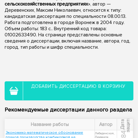
сельскохозяйственных предприятиях
», автор —
Деревенских, Максим Николаевич, относится к типу:
кандидатская диссертация по специальности 08.00.13.
Работа подготовлена в городе Воронеж в 2004 году.
Объем работы: 183 с.. Внутренний код товара:
01002633490. На странице представлены основные
сведения о диссертации, включая название, автора, год,
город, тип работы и шифр специальности.
ДОБАВИТЬ ДИССЕРТАЦИЮ В КОРЗИНУ
Рекомендуемые диссертации данного раздела
ы
Д
а
т
а
з
а
щ
и
т
Название работы
Автор
Экономико-математическое обоснование
1984
Лебединская,
планов производства комбикормов на
Людмила