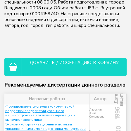
специальности 08.00.05. Работа подготовлена в городе
Владимир в 2008 году. Объем работы: 183 с.. Внутренний
код товара: 01004158740. На странице представлены
основные сведения о диссертации, включая название,
автора, год, город, тип работы и шифр специальности.
ДОБАВИТЬ ДИССЕРТАЦИЮ В КОРЗИНУ
Рекомендуемые диссертации данного раздела
ы
Д
а
т
а
з
а
щ
и
т
Название работы
Автор
Формирование системы экономической
1996
Лаевская,
поддержки предприятий угольного
Анна
машиностроения в условиях адаптации к
Семеновна
рыночной экономике
Экономико-организационные аспекты
управления системой подготовки менеджеров