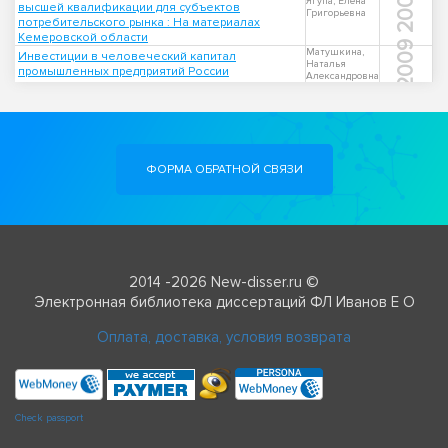
2000
Ягупа, Елена
высшей квалификации для субъектов
Григорьевна
потребительского рынка : На материалах
Кемеровской области
2009
Матушкина,
Инвестиции в человеческий капитал
Наталья
промышленных предприятий России
Александровна
ФОРМА ОБРАТНОЙ СВЯЗИ
2014 -2026 New-disser.ru ©
Электронная библиотека диссертаций ФЛ Иванов Е О
Оплата, доставка, условия возврата
Check passport