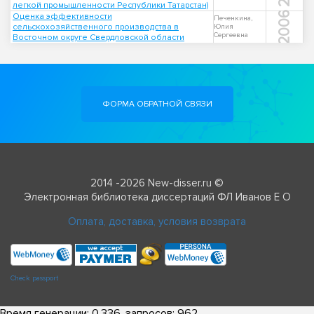
легкой промышленности Республики Татарстан)
2006
Оценка эффективности
Печенкина,
сельскохозяйственного производства в
Юлия
Сергеевна
Восточном округе Свердловской области
ФОРМА ОБРАТНОЙ СВЯЗИ
2014 -2026 New-disser.ru ©
Электронная библиотека диссертаций ФЛ Иванов Е О
Оплата, доставка, условия возврата
Check passport
Время генерации: 0.336, запросов: 962