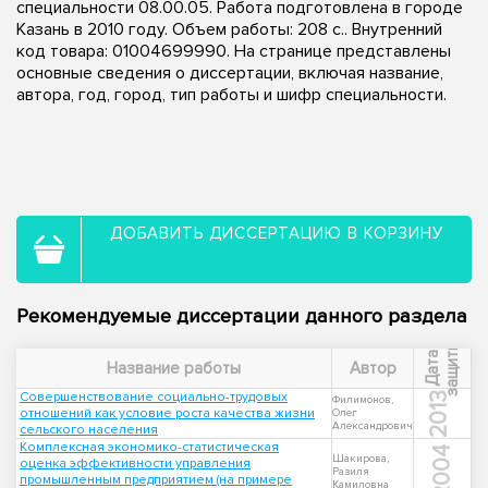
специальности 08.00.05. Работа подготовлена в городе
Казань в 2010 году. Объем работы: 208 с.. Внутренний
код товара: 01004699990. На странице представлены
основные сведения о диссертации, включая название,
автора, год, город, тип работы и шифр специальности.
ДОБАВИТЬ ДИССЕРТАЦИЮ В КОРЗИНУ
Рекомендуемые диссертации данного раздела
ы
Д
а
т
а
з
а
щ
и
т
Название работы
Автор
Совершенствование социально-трудовых
2013
Филимонов,
отношений как условие роста качества жизни
Олег
Александрович
сельского населения
Комплексная экономико-статистическая
2004
Шакирова,
оценка эффективности управления
Разиля
промышленным предприятием (на примере
Камиловна