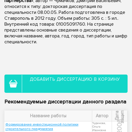
партнерства
», автор — Чумачков, Дмитрий Васильевич,
относится к типу: докторская диссертация по
специальности 08.00.05. Работа подготовлена в городе
Ставрополь в 2012 году. Объем работы: 305 с. : 5 ил..
Внутренний код товара: 01005091760. На странице
представлены основные сведения о диссертации,
включая название, автора, год, город, тип работы и шифр
специальности.
ДОБАВИТЬ ДИССЕРТАЦИЮ В КОРЗИНУ
Рекомендуемые диссертации данного раздела
ы
Д
а
т
а
з
а
щ
и
т
Название работы
Автор
2006
Чудинова,
Формирование инвестиционной политики
Ольга
строительного предприятия
Ивановна