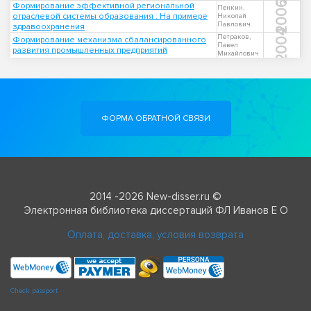
2006
Формирование эффективной региональной
Пенкин,
отраслевой системы образования : На примере
Николай
Павлович
здравоохранения
2004
Петраков,
Формирование механизма сбалансированного
Павел
развития промышленных предприятий
Михайлович
ФОРМА ОБРАТНОЙ СВЯЗИ
2014 -2026 New-disser.ru ©
Электронная библиотека диссертаций ФЛ Иванов Е О
Оплата, доставка, условия возврата
Check passport