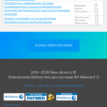
Разработка и применение системы
2014
Медведев,
поливариантного анализа динамических
Сергей
моделей продукционного процесса культурных
Алексеевич
растений
2003
Давлетшина,
Анализ устойчивости почв методами
Миляуша
математического моделирования
Рафаэлевна
ФОРМА ОБРАТНОЙ СВЯЗИ
2014 -2026 New-disser.ru ©
Электронная библиотека диссертаций ФЛ Иванов Е О
Оплата, доставка, условия возврата
Check passport