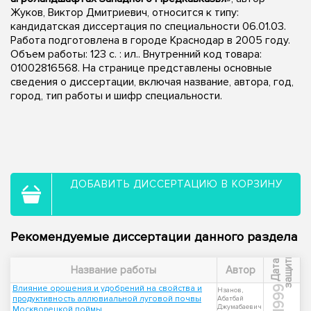
Жуков, Виктор Дмитриевич, относится к типу:
кандидатская диссертация по специальности 06.01.03.
Работа подготовлена в городе Краснодар в 2005 году.
Объем работы: 123 с. : ил.. Внутренний код товара:
01002816568. На странице представлены основные
сведения о диссертации, включая название, автора, год,
город, тип работы и шифр специальности.
ДОБАВИТЬ ДИССЕРТАЦИЮ В КОРЗИНУ
Рекомендуемые диссертации данного раздела
ы
Д
а
т
а
з
а
щ
и
т
Название работы
Автор
Влияние орошения и удобрений на свойства и
1999
Нзанов,
продуктивность аллювиальной луговой почвы
Абатбай
Джумабаевич
Москворецкой поймы