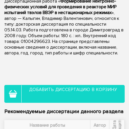
Диссертационная работа «
Формирование нейтронно-
физических условий для проведения в реакторе МИР
испытаний твэлов ВВЭР в нестационарных режимах
»,
автор — Калыгин, Владимир Валентинович, относится к
типу: докторская диссертация по специальности
05.14.03. Работа подготовлена в городе Димитровград в
2008 году. Объем работы: 180 с. : ил.. Внутренний код
товара: 01004296623. На странице представлены
основные сведения о диссертации, включая название,
автора, год, город, тип работы и шифр специальности.
ДОБАВИТЬ ДИССЕРТАЦИЮ В КОРЗИНУ
Рекомендуемые диссертации данного раздела
ы
Д
а
т
а
з
а
щ
и
т
Название работы
Автор