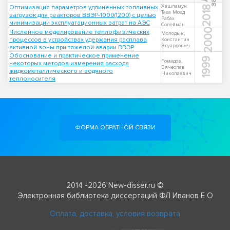
Хашламун
Оптимизация параметров удлиненных топливных
2018
Таха Мохд
загрузок для реакторов ВВЭР-1000(1200) с целью
Рабах
минимизации эксплуатационных затрат на АЭС
Солейман
2000
Численное моделирование теплофизических
Молодык,
процессов в устройствах удержания расплава
Константин
Эдуардович
активной зоны при тяжелой аварии ВВЭР
Обоснование и практическое применение
1999
Ромадов,
некоторых методов измерения расхода
Вячеслав
жидкометаллического и водяного
Николаевич
теплоносителя
ФОРМА ОБРАТНОЙ СВЯЗИ
2014 -2026 New-disser.ru ©
Электронная библиотека диссертаций ФЛ Иванов Е О
Оплата, доставка, условия возврата