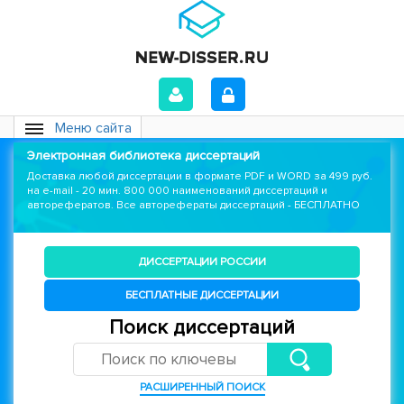
Меню сайта
Электронная библиотека диссертаций
Доставка любой диссертации в формате PDF и WORD за 499 руб.
на e-mail - 20 мин. 800 000 наименований диссертаций и
авторефератов. Все авторефераты диссертаций - БЕСПЛАТНО
ДИССЕРТАЦИИ РОССИИ
БЕСПЛАТНЫЕ ДИССЕРТАЦИИ
Поиск диссертаций
РАСШИРЕННЫЙ ПОИСК