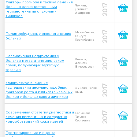
Факторы прогноза и тактика лечения
2017
Чекини,
больных злокачественными
Дженнет
герминогенными опухолями
Ашировна
яичников
2017
Макулбекова,
Полиморбидность у онкологических
Сандугаш
больных
Керимбаевна
Паллиативная нефрэктомия у
2017
Климов,
больных метастатическим раком
Алексей
почки, получающих таргетную
Вячеславович
терапию
Клиническое значение
2017
исследования инсулиноподобных
Эмилия, Расим
факторов роста и ИФР-связывающих
кызы
белков у больных раком яичников
Современная стратегия диагностики и
2017
Белышева,
лечения пигментных и сосудистых
Татьяна
Сергеевна
новообразований кожи у детей
Прогнозирование и оценка