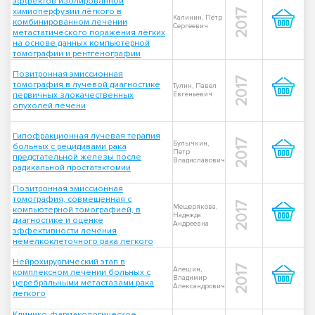
эффектов изолированной
химиоперфузии лёгкого в
2017
Калинин, Пётр
комбинированном лечении
Сергеевич
метастатического поражения лёгких
на основе данных компьютерной
томографии и рентгенографии
Позитронная эмиссионная
2017
томография в лучевой диагностике
Тулин, Павел
первичных злокачественных
Евгеньевич
опухолей печени
Гипофракционная лучевая терапия
2017
Булычкин,
больных с рецидивами рака
Петр
предстательной железы после
Владиславович
радикальной простатэктомии
Позитронная эмиссионная
томография, совмещенная с
2017
Мещерякова,
компьютерной томографией, в
Надежда
диагностике и оценке
Андреевна
эффективности лечения
немелкоклеточного рака легкого
Нейрохирургический этап в
2017
Алешин,
комплексном лечении больных с
Владимир
церебральными метастазами рака
Александрович
легкого
Клинико-фармакологическое