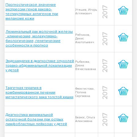
Прогностическое значение
2017
экспрессии генов раково-
Утяшев, Игорь
тестикулярных антигенов при
Аглямович
меланоме кожи
Люминальный рак молочной железы
2017
Рябчиков,
: клинические, молекулярно-
Денис
биологические, генетические
Анатольевич
особенности и прогноз
Эндохирургия в диагностике опухолей
2017
Рыбакова,
торако-абдоминальной локализации
Диана
Вячеславовна
у детей
Таргетная терапия в
2017
Феоктистова,
комбинированном лечении
Полина
Сергеевна
метастатического рака толстой кишки
Диагностика минимальной
2017
Безнос, Ольга
остаточной болезни при острых
Алексеевна
лимфобластных лейкозах у детей