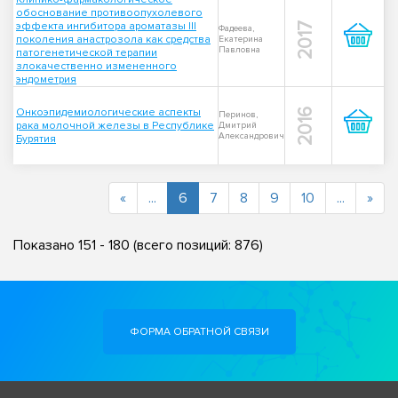
обоснование противоопухолевого
эффекта ингибитора ароматазы III
2017
Фадеева,
поколения анастрозола как средства
Екатерина
Павловна
патогенетической терапии
злокачественно измененного
эндометрия
Онкоэпидемиологические аспекты
2016
Перинов,
рака молочной железы в Республике
Дмитрий
Александрович
Бурятия
(current)
«
...
6
7
8
9
10
...
»
Показано
151
-
180
(всего позиций:
876
)
ФОРМА ОБРАТНОЙ СВЯЗИ