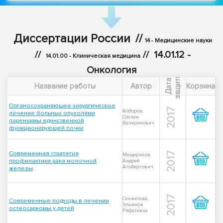
Диссертации России
//
14 - Медицинские науки
//
//
14.01.12 -
14.01.00 - Клиническая медицина
Онкология
ы
Д
а
т
а
з
а
щ
и
т
Название работы
Автор
Корзина
Органосохраняющее хирургическое
2017
Алборов,
лечение больных опухолями
Сослан
паренхимы единственной
Валерянович
функционирующей почки
Современная стратегия
2017
Мещеряков,
профилактики рака молочной
Андрей
Альбертович
железы
2017
Сенжапова,
Современные подходы в лечении
Эльмира
остеосаркомы у детей
Рифатевна