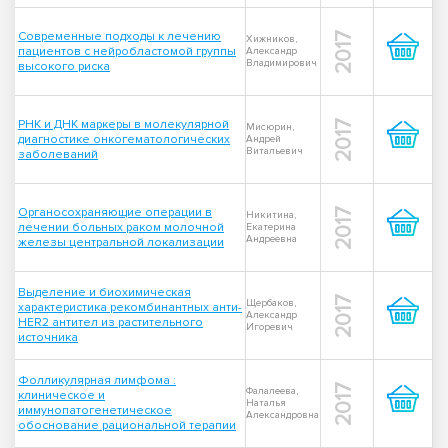
Современные подходы к лечению
2017
Хижников,
пациентов с нейробластомой группы
Александр
Владимирович
высокого риска
РНК и ДНК маркеры в молекулярной
2017
Мисюрин,
диагностике онкогематологических
Андрей
Витальевич
заболеваний
Органосохраняющие операции в
2017
Никитина,
лечении больных раком молочной
Екатерина
Андреевна
железы центральной локализации
Выделение и биохимическая
2017
Щербаков,
характеристика рекомбинантных анти-
Александр
HER2 антител из растительного
Игоревич
источника
Фолликулярная лимфома :
2017
Фалалеева,
клиническое и
Наталья
иммунопатогенетическое
Александровна
обоснование рациональной терапии