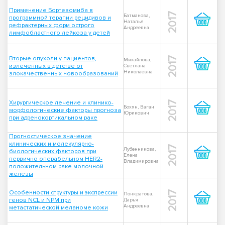
Применение Бортезомиба в
2017
Батманова,
программной терапии рецидивов и
Наталья
рефрактерных форм острого
Андреевна
лимфобластного лейкоза у детей
Вторые опухоли у пациентов,
2017
Михайлова,
излеченных в детстве от
Светлана
Николаевна
злокачественных новообразований
Хирургическое лечение и клинико-
2017
Бохян, Ваган
морфологические факторы прогноза
Юрикович
при адренокортикальном раке
Прогностическое значение
клинических и молекулярно-
2017
Лубенникова,
биологических факторов при
Елена
первично операбельном HER2-
Владимировна
положительном раке молочной
железы
Особенности структуры и экспрессии
2017
Понкратова,
генов NCL и NPM при
Дарья
Андреевна
метастатической меланоме кожи